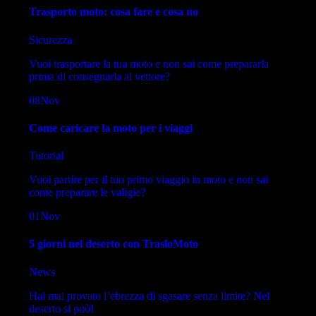
Trasporto moto: cosa fare e cosa no
Sicurezza
Vuoi trasportare la tua moto e non sai come prepararla
prima di consegnarla al vettore?
08
Nov
Come caricare la moto per i viaggi
Tutorial
Vuoi partire per il tuo primo viaggio in moto e non sai
come preparare le valigie?
01
Nov
5 giorni nel deserto con TrasloMoto
News
Hai mai provato l’ebrezza di sgasare senza limite? Nel
deserto si può!