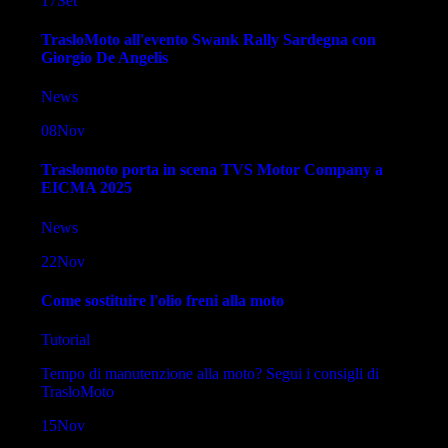
17
Set
TrasloMoto all'evento Swank Rally Sardegna con
Giorgio De Angelis
News
08
Nov
Traslomoto porta in scena TVS Motor Company a
EICMA 2025
News
22
Nov
Come sostituire l'olio freni alla moto
Tutorial
Tempo di manutenzione alla moto? Segui i consigli di
TrasloMoto
15
Nov